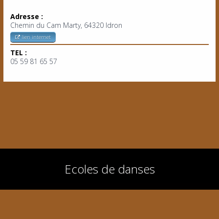
Adresse :
Chemin du Cam Marty, 64320 Idron
lien internet
TEL :
05 59 81 65 57
Ecoles de danses