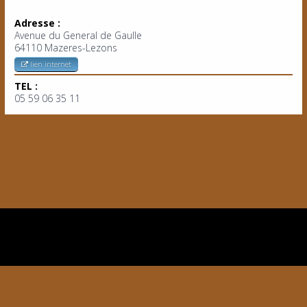
Adresse :
Avenue du General de Gaulle
64110 Mazeres-Lezons
lien internet
TEL :
05 59 06 35 11