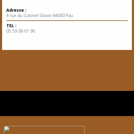
Adresse :
4 rue du Colonel Gloxin 64000 Pau
TEL :
05 59 06 61 96